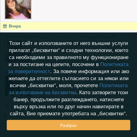
Вчера
21:06
venelindobrev
хареса снимката на
Галина Петрова02
Този сайт и използваните от него външни услуги
прилагат „бисквитки“ и сходни технологии, които
са необходими за правилното му функциониране
и за постигане на целите, посочени в
Политиката
за поверителност
. За повече информация или ако
21:06
venelindobrev
хареса снимката на
Галина Петрова02
желаете да оттеглите съгласието си за някои или
всички „бисквитки“, моля, прочетете
Политиката
за използване на бисквитки
. Като затворите този
банер, продължите разглеждането, натиснете
20:08
върху връзка или по друг начин навигирате в
venelindobrev
хареса профила на
сайта, Вие приемате употребата на „бисквитки“.
30 юли
Разбрах
19:38
venelindobrev
хареса профила на
Siqna2023