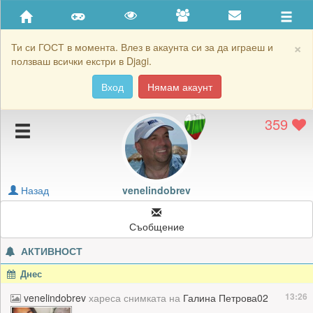
Приятели
Хронология на игри
×
Ти си ГОСТ в момента. Влез в акаунта си за да играеш и
ползваш всички екстри в Djagi.
Активност
Вход
Нямам акаунт
Постижения
359
Подаръците на venelindobrev
Картичките на venelindobrev
Блокирай venelindobrev
Назад
venelindobrev
Съобщение
АКТИВНОСТ
Днес
13:26
venelindobrev
хареса снимката на
Галина Петрова02