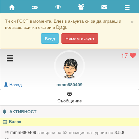
Приятели
Хронология на игри
×
Ти си ГОСТ в момента. Влез в акаунта си за да играеш и
ползваш всички екстри в Djagi.
Активност
Вход
Нямам акаунт
Постижения
17
Подаръците на mmm680409
Картичките на mmm680409
Блокирай mmm680409
Назад
mmm680409
Съобщение
АКТИВНОСТ
Вчера
mmm680409
завърши на 52 позиция на турнир по
3.5.8