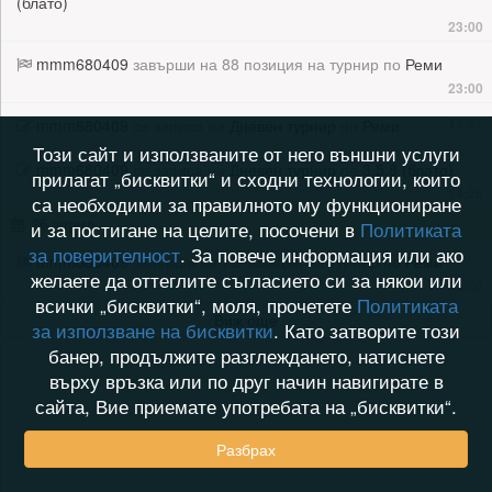
(блато)
23:00
mmm680409
завърши на 88 позиция на турнир по
Реми
23:00
14:27
mmm680409
се записа на
Дневен турнир
по
Реми
Този сайт и използваните от него външни услуги
mmm680409
се записа на
Дневен турнир
по
3.5.8 (блато)
прилагат „бисквитки“ и сходни технологии, които
14:26
са необходими за правилното му функциониране
26 април
и за постигане на целите, посочени в
Политиката
за поверителност
. За повече информация или ако
mmm680409
завърши на 75 позиция на турнир по
Реми
желаете да оттеглите съгласието си за някои или
23:00
всички „бисквитки“, моля, прочетете
Политиката
Виж още
за използване на бисквитки
. Като затворите този
банер, продължите разглеждането, натиснете
върху връзка или по друг начин навигирате в
сайта, Вие приемате употребата на „бисквитки“.
Разбрах