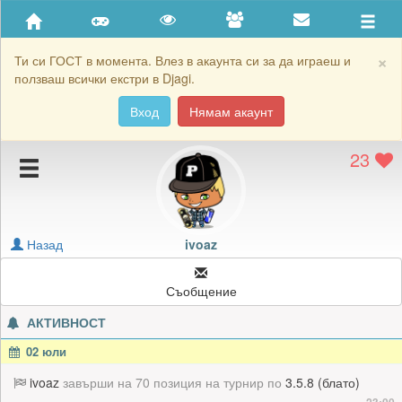
Приятели
Хронология на игри
×
Ти си ГОСТ в момента. Влез в акаунта си за да играеш и
ползваш всички екстри в Djagi.
Активност
Вход
Нямам акаунт
Постижения
23
Подаръците на ivoaz
Картичките на ivoaz
Блокирай ivoaz
Назад
ivoaz
Съобщение
АКТИВНОСТ
02 юли
ivoaz
завърши на 70 позиция на турнир по
3.5.8 (блато)