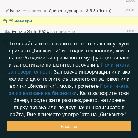
23:00
20:49
ivoaz
се записа на
Дневен турнир
по
3.5.8 (блато)
29 ноември
09:30
ivoaz
и
Sa-to-5524
са приятели.
10 април
Този сайт и използваните от него външни услуги
прилагат „бисквитки“ и сходни технологии, които
03:00
ivoaz
завърши на 33 позиция на турнир по
Белот
са необходими за правилното му функциониране
09 април
и за постигане на целите, посочени в
Политиката
за поверителност
. За повече информация или ако
22:27
ivoaz
се записа на
Нощен турнир
по
Белот
желаете да оттеглите съгласието си за някои или
Виж още
всички „бисквитки“, моля, прочетете
Политиката
за използване на бисквитки
. Като затворите този
банер, продължите разглеждането, натиснете
върху връзка или по друг начин навигирате в
сайта, Вие приемате употребата на „бисквитки“.
Разбрах