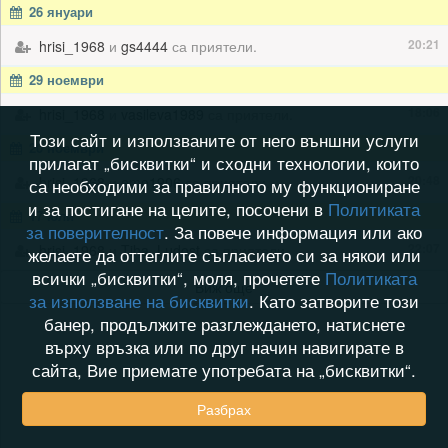
26 януари
20:21
hrisi_1968
и
gs4444
са приятели.
29 ноември
18:06
hrisi_1968
и
vasileva1989
са приятели.
Този сайт и използваните от него външни услуги
20 ноември
прилагат „бисквитки“ и сходни технологии, които
20:48
hrisi_1968
и
emo1906
са приятели.
са необходими за правилното му функциониране
и за постигане на целите, посочени в
Политиката
17 юли
за поверителност
. За повече информация или ако
22:07
hrisi_1968
и
Tiha_Ludost
са приятели.
желаете да оттеглите съгласието си за някои или
всички „бисквитки“, моля, прочетете
Политиката
Виж още
за използване на бисквитки
. Като затворите този
банер, продължите разглеждането, натиснете
върху връзка или по друг начин навигирате в
сайта, Вие приемате употребата на „бисквитки“.
Разбрах