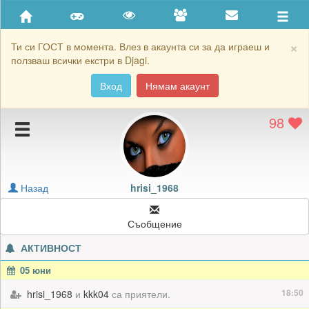
Приятели
Хронология на игри
×
Ти си ГОСТ в момента. Влез в акаунта си за да играеш и
ползваш всички екстри в Djagi.
Активност
Вход
Нямам акаунт
Постижения
98
Подаръците на hrisi_1968
Картичките на hrisi_1968
Блокирай hrisi_1968
Назад
hrisi_1968
Съобщение
АКТИВНОСТ
05 юни
18:50
hrisi_1968
и
kkk04
са приятели.