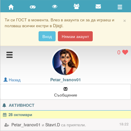
Приятели
Хронология на игри
×
Ти си ГОСТ в момента. Влез в акаунта си за да играеш и
ползваш всички екстри в Djagi.
Активност
Вход
Нямам акаунт
Постижения
0
Подаръците на Petar_Ivanov01
Картичките на Petar_Ivanov01
Блокирай Petar_Ivanov01
Назад
Petar_Ivanov01
Съобщение
АКТИВНОСТ
28 октомври
18:22
Petar_Ivanov01
и
Stavri.D
са приятели.