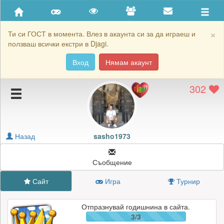
Приятели
Хронология на игри
×
Ти си ГОСТ в момента. Влез в акаунта си за да играеш и
ползваш всички екстри в Djagi.
Активност
Вход
Нямам акаунт
Постижения
302
Подаръците на sasho1973
Картичките на sasho1973
Блокирай sasho1973
Назад
sasho1973
Съобщение
Сайт
Игра
Турнир
Отпразнувай годишнина в сайта.
3/3