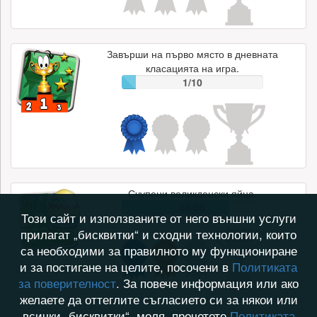
Завърши на първо място в дневната
класацията на игра.
1/10
Счупени великденски яйца.
38/50
Този сайт и използваните от него външни услуги
прилагат „бисквитки“ и сходни технологии, които
са необходими за правилното му функциониране
и за постигане на целите, посочени в
Политиката
за поверителност
. За повече информация или ако
желаете да оттеглите съгласието си за някои или
всички „бисквитки“, моля, прочетете
Политиката