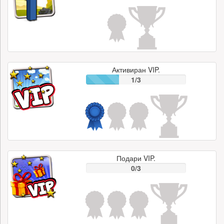
Активиран VIP.
1/3
Подари VIP.
0/3