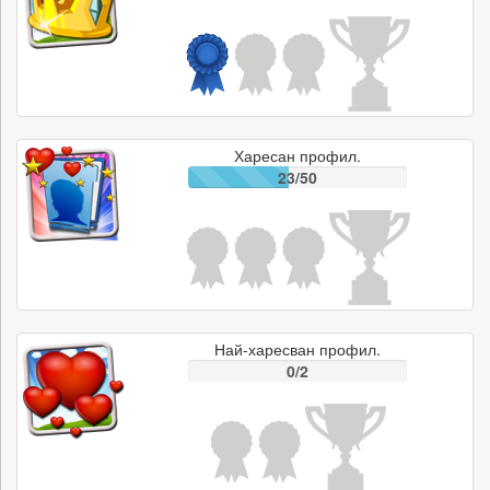
Харесан профил.
23/50
Най-харесван профил.
0/2