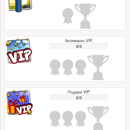
Активиран VIP.
0/3
Подари VIP.
0/3