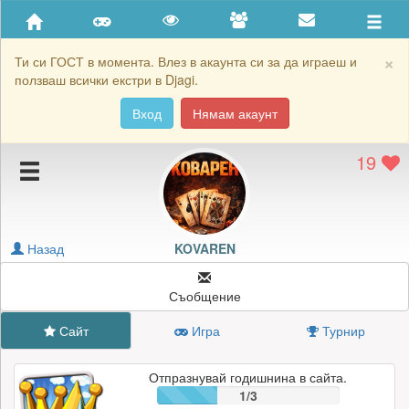
Приятели
Хронология на игри
×
Ти си ГОСТ в момента. Влез в акаунта си за да играеш и
ползваш всички екстри в Djagi.
Активност
Вход
Нямам акаунт
Постижения
19
Подаръците на KOVAREN
Картичките на KOVAREN
Блокирай KOVAREN
Назад
KOVAREN
Съобщение
Сайт
Игра
Турнир
Отпразнувай годишнина в сайта.
1/3