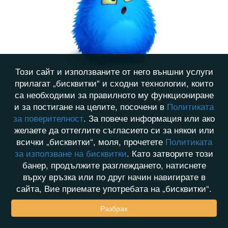
Този сайт и използваните от него външни услуги
прилагат „бисквитки“ и сходни технологии, които
са необходими за правилното му функциониране
и за постигане на целите, посочени в
Политиката
за поверителност
. За повече информация или ако
желаете да оттеглите съгласието си за някои или
всички „бисквитки“, моля, прочетете
Политиката
за използване на бисквитки
. Като затворите този
банер, продължите разглеждането, натиснете
върху връзка или по друг начин навигирате в
сайта, Вие приемате употребата на „бисквитки“.
Разбрах