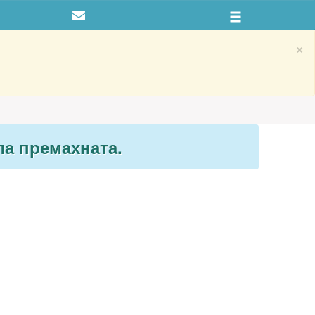
×
ла премахната.