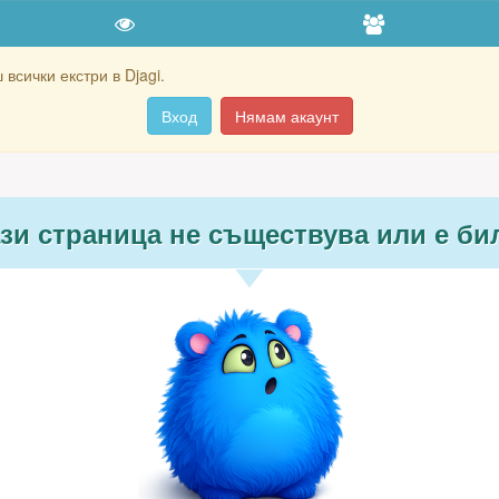
всички екстри в Djagi.
Вход
Нямам акаунт
ази страница не съществува или е би