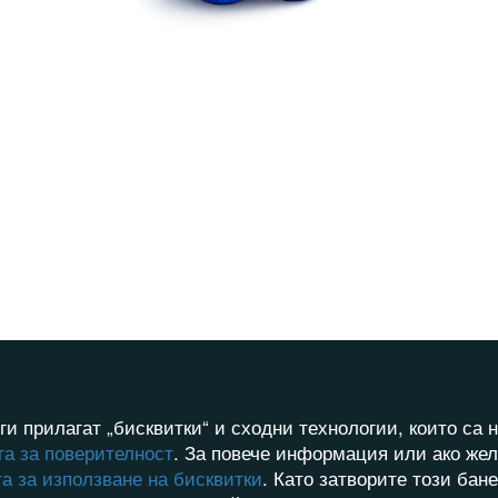
ги прилагат „бисквитки“ и сходни технологии, които с
а за поверителност
. За повече информация или ако жел
а за използване на бисквитки
. Като затворите този бан