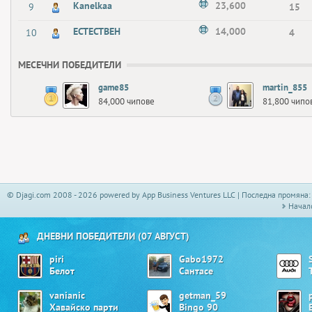
Kanelkaa
23,600
9
15
ECTECTBEH
14,000
10
4
МЕСЕЧНИ ПОБЕДИТЕЛИ
game85
martin_855
84,000 чипове
81,800 чипо
© Djagi.com 2008 - 2026 powered by App Business Ventures LLC | Последна промяна
Начал
ДНЕВНИ ПОБЕДИТЕЛИ (07 АВГУСТ)
piri
Gabo1972
Белот
Сантасе
vanianic
getman_59
Хавайско парти
Bingo 90