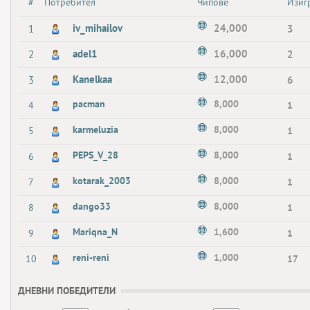
#
Потребител
Чипове
Изиг
iv_mihailov
24,000
1
3
adel1
16,000
2
2
Kanelkaa
12,000
3
6
pacman
8,000
4
1
karmeluzia
8,000
5
1
PEPS_V_28
8,000
6
1
kotarak_2003
8,000
7
1
dango33
8,000
8
1
Mariqna_N
1,600
9
1
reni-reni
1,000
10
17
ДНЕВНИ ПОБЕДИТЕЛИ