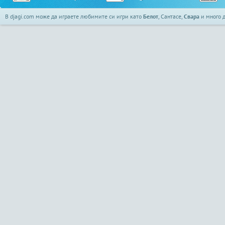
В djagi.com може да играете любимите си игри като
Белот
, Сантасе,
Свара
и много д