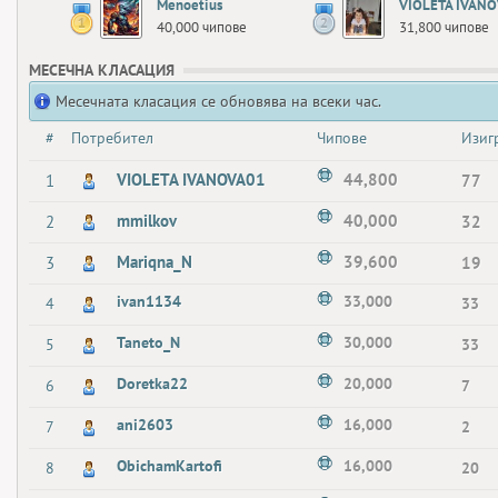
Menoetius
VIOLETA IVANO
40,000 чипове
31,800 чипове
МЕСЕЧНА КЛАСАЦИЯ
Месечната класация се обновява на всеки час.
#
Потребител
Чипове
Изиг
VIOLETA IVANOVA01
44,800
1
77
mmilkov
40,000
2
32
Mariqna_N
39,600
3
19
ivan1134
33,000
4
33
Taneto_N
30,000
5
33
Doretka22
20,000
6
7
ani2603
16,000
7
2
ObichamKartofi
16,000
8
20