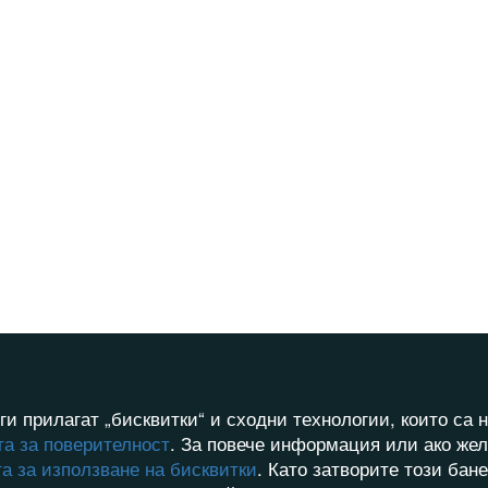
ги прилагат „бисквитки“ и сходни технологии, които с
а за поверителност
. За повече информация или ако жел
а за използване на бисквитки
. Като затворите този бан