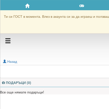
Приятели
Хронология на игри
Ти си ГОСТ в момента. Влез в акаунта си за да играеш и ползваш 
Активност
Постижения
Подаръците на jordan k
Картичките на jordan k
Назад
Блокирай jordan k
ПОДАРЪЦИ (0)
Все още нямате подаръци!