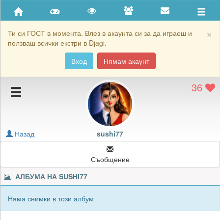
Приятели
Хронология на игри
×
Ти си ГОСТ в момента. Влез в акаунта си за да играеш и
ползваш всички екстри в Djagi.
Активност
Вход
Нямам акаунт
Постижения
36
Подаръците на sushi77
Картичките на sushi77
Блокирай sushi77
Назад
sushi77
Съобщение
АЛБУМА НА
SUSHI77
Няма снимки в този албум